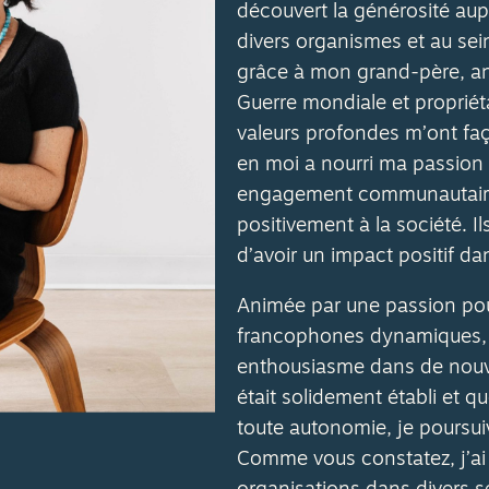
découvert la générosité au
divers organismes et au sein 
grâce à mon grand-père, a
Guerre mondiale et propriét
valeurs profondes m’ont fa
en moi a nourri ma passion 
engagement communautaire 
positivement à la société. Il
d’avoir un impact positif dan
Animée par une passion po
francophones dynamiques, j
enthousiasme dans de nouve
était solidement établi et q
toute autonomie, je poursuiv
Comme vous constatez, j’ai t