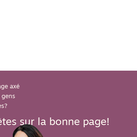
age axé
 gens
es?
êtes sur la bonne page!