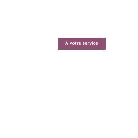
peakers Club
Événements
À votre service