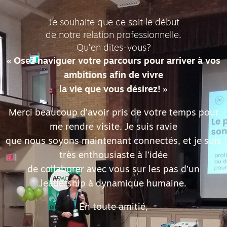
Je souhaite que ce soit le début
de notre relation professionnelle.
Qu’en dites-vous?
« Osez naviguer votre parcours pour arriver à vos
ambitions afin de vivre
la vie que vous désirez! »
Merci beaucoup d’avoir pris de votre temps pour
me rendre visite. Je suis ravie
que nous soyons maintenant connectés, et je suis
très enthousiaste à l’idée
de collaborer avec vous sur les pas d’un
leadership à dynamique humaine.
En toute amitié,