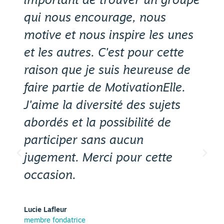
mportant de trouver un groupe
prog
ui nous encourage, nous
Motiv
otive et nous inspire les unes
supp
t les autres. C'est pour cette
rende
aison que je suis heureuse de
parti
aire partie de MotivationElle.
opini
'aime la diversité des sujets
Les d
bordés et la possibilité de
à avo
articiper sans aucun
persp
ugement. Merci pour cette
que 
ccasion.
Nathalie
membre f
ucie Lafleur
embre fondatrice