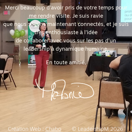
Merci beaucoup d’avoir pris de votre temps pour
me rendre visite. Je suis ravie
que nous soyons maintenant connectés, et je suis
très enthousiaste à l’idée
de collaborer avec vous sur les pas d’un
leadership à dynamique humaine.
En toute amitié,
Création Web :
Chabo
© LeadershipM 2026