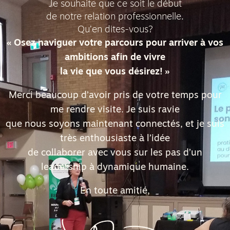
Je souhaite que ce soit le début
de notre relation professionnelle.
Qu’en dites-vous?
« Osez naviguer votre parcours pour arriver à vos
ambitions afin de vivre
la vie que vous désirez! »
Merci beaucoup d’avoir pris de votre temps pour
me rendre visite. Je suis ravie
que nous soyons maintenant connectés, et je suis
très enthousiaste à l’idée
de collaborer avec vous sur les pas d’un
leadership à dynamique humaine.
En toute amitié,