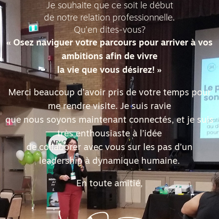
Je souhaite que ce soit le début
de notre relation professionnelle.
Qu’en dites-vous?
« Osez naviguer votre parcours pour arriver à vos
ambitions afin de vivre
la vie que vous désirez! »
Merci beaucoup d’avoir pris de votre temps pour
me rendre visite. Je suis ravie
que nous soyons maintenant connectés, et je suis
très enthousiaste à l’idée
de collaborer avec vous sur les pas d’un
leadership à dynamique humaine.
En toute amitié,